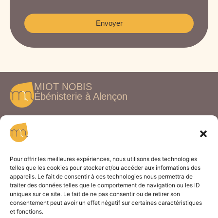
Envoyer
MIOT NOBIS
Ébénisterie à Alençon
Votre atelier d’ébénisterie à Alençon spécialisé
dans la création de meubles sur mesure et
l’agencement intérieur personnalisé
Pour offrir les meilleures expériences, nous utilisons des technologies
Nos services
telles que les cookies pour stocker et/ou accéder aux informations des
appareils. Le fait de consentir à ces technologies nous permettra de
Fabrications de meuble
traiter des données telles que le comportement de navigation ou les ID
Agencement intérieur
uniques sur ce site. Le fait de ne pas consentir ou de retirer son
Adresse
consentement peut avoir un effet négatif sur certaines caractéristiques
et fonctions.
14 Rue Nicolas Appert, 61000 Alençon